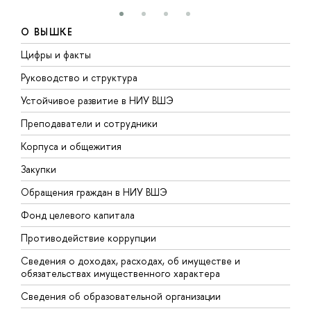
О ВЫШКЕ
Цифры и факты
Л
Руководство и структура
Д
Устойчивое развитие в НИУ ВШЭ
О
Преподаватели и сотрудники
П
Корпуса и общежития
В
Закупки
П
Обращения граждан в НИУ ВШЭ
А
Фонд целевого капитала
Д
Противодействие коррупции
Ц
Сведения о доходах, расходах, об имуществе и
Б
обязательствах имущественного характера
О
Сведения об образовательной организации
О