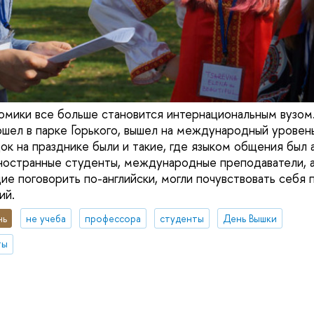
омики все больше становится интернациональным вузом
ошел в парке Горького, вышел на международный уровен
к на празднике были и такие, где языком общения был а
ностранные студенты, международные преподаватели, а
ие поговорить по-английски, могли почувствовать себя
ий.
нь
не учеба
профессора
студенты
День Вышки
ты