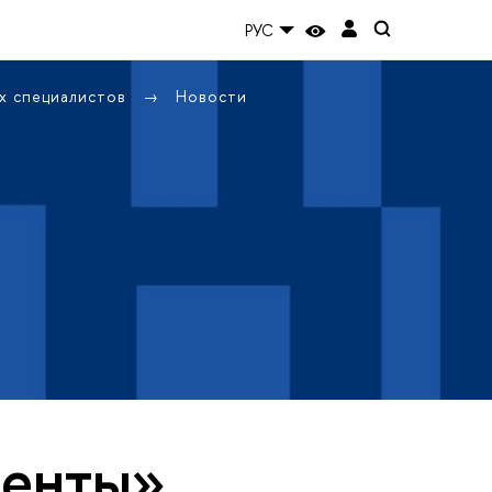
РУС
х специалистов
Новости
денты»