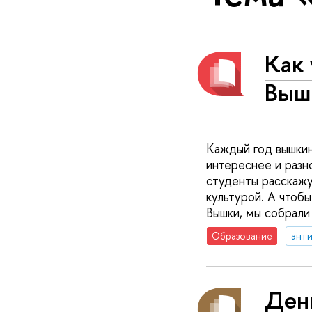
Как
Выш
Каждый год вышкин
интереснее и разн
студенты расскажу
культурой. А чтоб
Вышки, мы собрали
Образование
ант
День