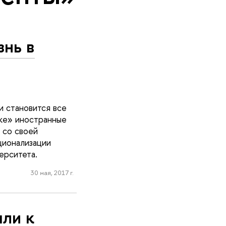
знь в
и становится все
шке» иностранные
 со своей
ционализации
ерситета.
30 мая, 2017 г.
ыли к