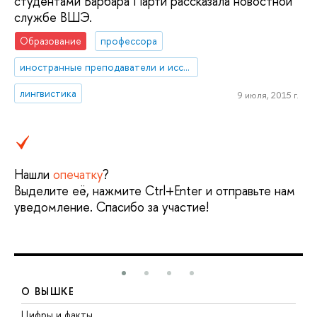
студентами Барбара Парти рассказала новостной
службе ВШЭ.
Образование
профессора
иностранные преподаватели и исследователи
лингвистика
9 июля, 2015 г.
Нашли
опечатку
?
Выделите её, нажмите Ctrl+Enter и отправьте нам
уведомление. Спасибо за участие!
О ВЫШКЕ
Цифры и факты
Л