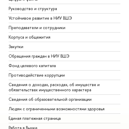
Руководство и структура
Д
Устойчивое развитие в НИУ ВШЭ
О
Преподаватели и сотрудники
П
Корпуса и общежития
В
Закупки
П
Обращения граждан в НИУ ВШЭ
А
Фонд целевого капитала
Д
Противодействие коррупции
Ц
Сведения о доходах, расходах, об имуществе и
Б
обязательствах имущественного характера
О
Сведения об образовательной организации
О
Людям с ограниченными возможностями здоровья
Единая платежная страница
Работа в Вышке