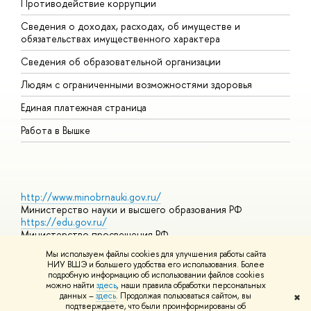
Противодействие коррупции
Ц
Сведения о доходах, расходах, об имуществе и
Б
обязательствах имущественного характера
О
Сведения об образовательной организации
О
Людям с ограниченными возможностями здоровья
Единая платежная страница
Работа в Вышке
http://www.minobrnauki.gov.ru/
Министерство науки и высшего образования РФ
https://edu.gov.ru/
Министерство просвещения РФ
https://elearning.hse.ru/mooc
Мы используем файлы cookies для улучшения работы сайта
Массовые открытые онлайн-курсы
НИУ ВШЭ и большего удобства его использования. Более
подробную информацию об использовании файлов cookies
можно найти
здесь
, наши правила обработки персональных
данных –
здесь
. Продолжая пользоваться сайтом, вы
✖
© НИУ ВШЭ 1993–2026
Адреса и контакты
Условия
подтверждаете, что были проинформированы об