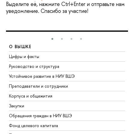
Выделите её, нажмите Ctrl+Enter и отправьте нам
уведомление. Спасибо за участие!
О ВЫШКЕ
Цифры и факты
Л
Руководство и структура
Д
Устойчивое развитие в НИУ ВШЭ
О
Преподаватели и сотрудники
П
Корпуса и общежития
В
Закупки
П
Обращения граждан в НИУ ВШЭ
А
Фонд целевого капитала
Д