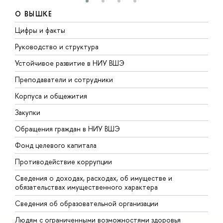
О ВЫШКЕ
Цифры и факты
Л
Руководство и структура
Д
Устойчивое развитие в НИУ ВШЭ
О
Преподаватели и сотрудники
П
Корпуса и общежития
В
Закупки
П
Обращения граждан в НИУ ВШЭ
А
Фонд целевого капитала
Д
Противодействие коррупции
Ц
Сведения о доходах, расходах, об имуществе и
Б
обязательствах имущественного характера
О
Сведения об образовательной организации
О
Людям с ограниченными возможностями здоровья