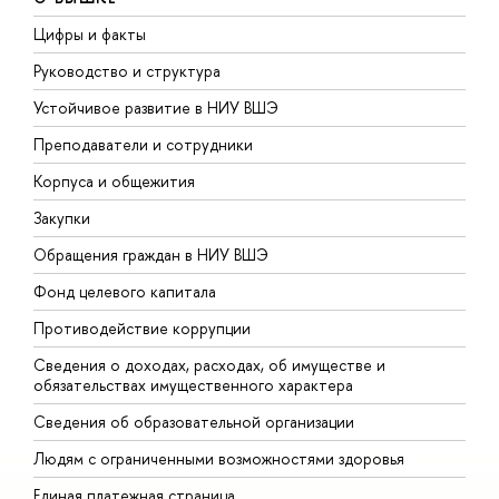
Цифры и факты
Л
Руководство и структура
Д
Устойчивое развитие в НИУ ВШЭ
О
Преподаватели и сотрудники
П
Корпуса и общежития
В
Закупки
П
Обращения граждан в НИУ ВШЭ
А
Фонд целевого капитала
Д
Противодействие коррупции
Ц
Сведения о доходах, расходах, об имуществе и
Б
обязательствах имущественного характера
О
Сведения об образовательной организации
О
Людям с ограниченными возможностями здоровья
Единая платежная страница